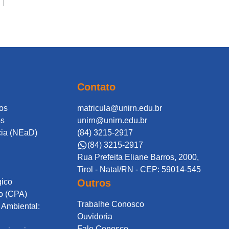
Contato
os
matricula@unirn.edu.br
os
unirn@unirn.edu.br
cia (NEaD)
(84) 3215-2917
(84) 3215-2917
Rua Prefeita Eliane Barros, 2000,
Tirol - Natal/RN - CEP: 59014-545
gico
Outros
o (CPA)
Trabalhe Conosco
Ambiental:
Ouvidoria
Fale Conosco