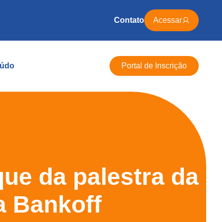
Contato
Acessar
údo
Portal de Inscrição
que da palestra da
a Bankoff