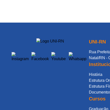
UNI-RN
Rua Prefeita
Natal/RN - 
Instituci
História
Estrutura O
Estrutura Fí
Documentos 
Cursos
Graduação