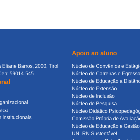
Apoio ao aluno
 Eliane Barros, 2000, Tirol
Núcleo de Convênios e Estági
Cep: 59014-545
Núcleo de Carreiras e Egress
onal
Núcleo de Educação a Distân
Núcleo de Extensão
Núcleo de Inclusão
rganizacional
Núcleo de Pesquisa
sica
Núcleo Didático Psicopedagó
Institucionais
Comissão Própria de Avaliaçã
Núcleo de Educação e Gestão 
UNI-RN Sustentável