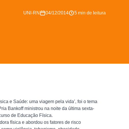
UNI-RN
04/12/2014
5 min de leitura
sica e Saúde: uma viagem pela vida’, foi o tema
ia Bankoff ministrou na noite da última sexta-
 curso de Educação Física.
ra física e abordou os fatores de risco