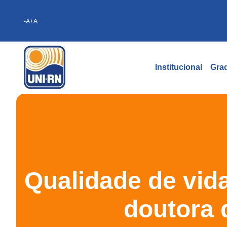
-A
+A
Institucional
Gra
Qualidade de vida
doutora 