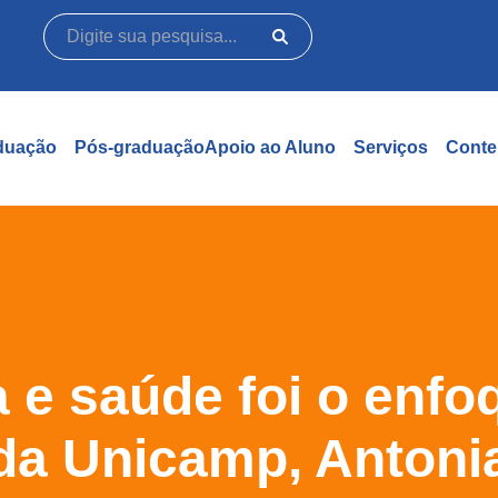
duação
Pós-graduação
Apoio ao Aluno
Serviços
Conte
 e saúde foi o enfo
da Unicamp, Antoni