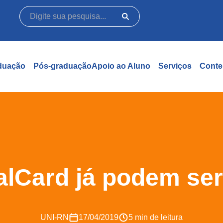
duação
Pós-graduação
Apoio ao Aluno
Serviços
Conte
lCard já podem ser
UNI-RN
17/04/2019
5 min de leitura