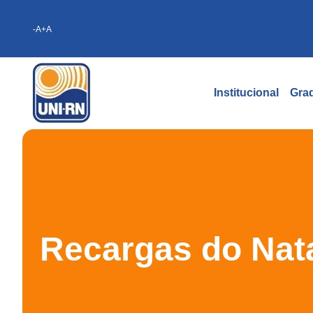
-A
+A
Institucional
Gra
Recargas do Nata