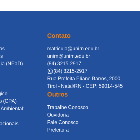
Contato
os
matricula@unirn.edu.br
os
unirn@unirn.edu.br
cia (NEaD)
(84) 3215-2917
(84) 3215-2917
Rua Prefeita Eliane Barros, 2000,
Tirol - Natal/RN - CEP: 59014-545
gico
Outros
o (CPA)
Trabalhe Conosco
Ambiental:
Ouvidoria
Fale Conosco
acionais
Prefeitura