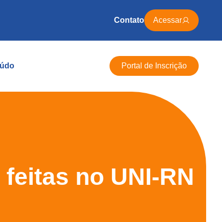
Contato
Acessar
údo
Portal de Inscrição
 feitas no UNI-RN