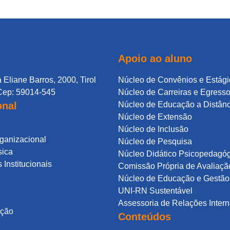
Apoio ao aluno
 Eliane Barros, 2000, Tirol
Núcleo de Convênios e Estági
Cep: 59014-545
Núcleo de Carreiras e Egress
onal
Núcleo de Educação a Distân
Núcleo de Extensão
Núcleo de Inclusão
rganizacional
Núcleo de Pesquisa
sica
Núcleo Didático Psicopedagó
Institucionais
Comissão Própria de Avaliaçã
Núcleo de Educação e Gestão 
UNI-RN Sustentável
Assessoria de Relações Intern
ação
Conteúdos