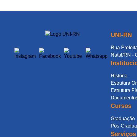
UNI-RN
Rua Prefeita
Natal/RN - 
Instituci
História
Estrutura O
Estrutura Fí
Documentos 
Cursos
Graduação
Pós-Gradu
Serviços