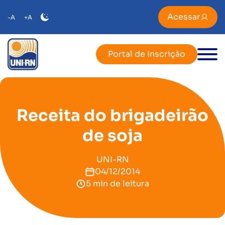
Acessar
-A
+A
Portal de Inscrição
Receita do brigadeirão
de soja
UNI-RN
04/12/2014
5 min de leitura