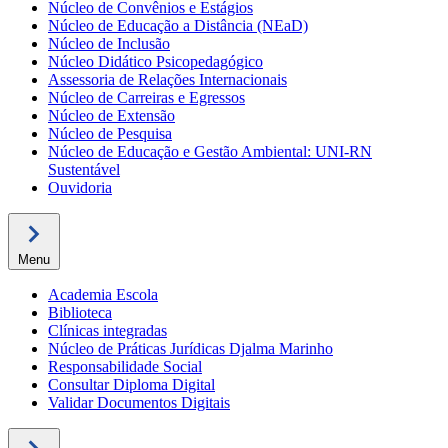
Núcleo de Convênios e Estágios
Núcleo de Educação a Distância (NEaD)
Núcleo de Inclusão
Núcleo Didático Psicopedagógico
Assessoria de Relações Internacionais
Núcleo de Carreiras e Egressos
Núcleo de Extensão
Núcleo de Pesquisa
Núcleo de Educação e Gestão Ambiental: UNI-RN
Sustentável
Ouvidoria
Menu
Academia Escola
Biblioteca
Clínicas integradas
Núcleo de Práticas Jurídicas Djalma Marinho
Responsabilidade Social
Consultar Diploma Digital
Validar Documentos Digitais