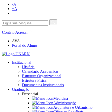
-A
+A
Contato
Acessar
AVA
Portal do Aluno
Institucional
História
Calendário Acadêmico
Estrutura Organizacional
Estrutura Física
Documentos Institucionais
Graduação
Presencial
Medicina
Administração
Arquitetura e Urbanismo
Ciências Contábeis