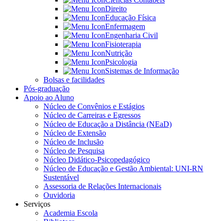
Direito
Educação Física
Enfermagem
Engenharia Civil
Fisioterapia
Nutrição
Psicologia
Sistemas de Informação
Bolsas e facilidades
Pós-graduação
Apoio ao Aluno
Núcleo de Convênios e Estágios
Núcleo de Carreiras e Egressos
Núcleo de Educação a Distância (NEaD)
Núcleo de Extensão
Núcleo de Inclusão
Núcleo de Pesquisa
Núcleo Didático-Psicopedagógico
Núcleo de Educação e Gestão Ambiental: UNI-RN
Sustentável
Assessoria de Relações Internacionais
Ouvidoria
Serviços
Academia Escola