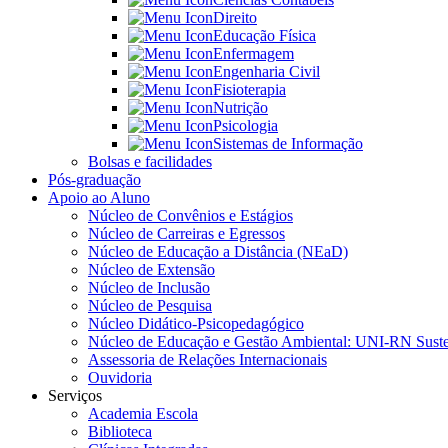
Direito
Educação Física
Enfermagem
Engenharia Civil
Fisioterapia
Nutrição
Psicologia
Sistemas de Informação
Bolsas e facilidades
Pós-graduação
Apoio ao Aluno
Núcleo de Convênios e Estágios
Núcleo de Carreiras e Egressos
Núcleo de Educação a Distância (NEaD)
Núcleo de Extensão
Núcleo de Inclusão
Núcleo de Pesquisa
Núcleo Didático-Psicopedagógico
Núcleo de Educação e Gestão Ambiental: UNI-RN Suste
Assessoria de Relações Internacionais
Ouvidoria
Serviços
Academia Escola
Biblioteca