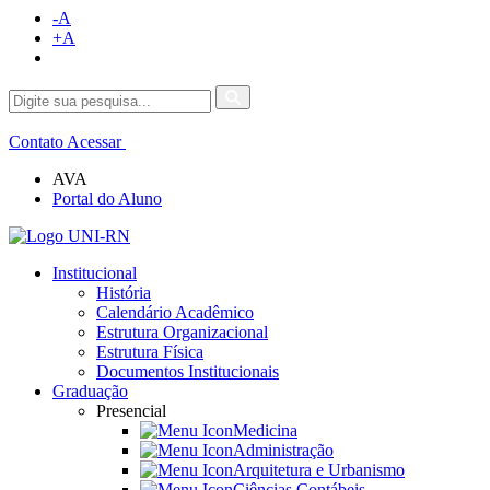
-A
+A
Contato
Acessar
AVA
Portal do Aluno
Institucional
História
Calendário Acadêmico
Estrutura Organizacional
Estrutura Física
Documentos Institucionais
Graduação
Presencial
Medicina
Administração
Arquitetura e Urbanismo
Ciências Contábeis