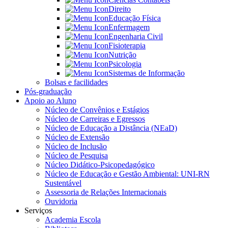
Direito
Educação Física
Enfermagem
Engenharia Civil
Fisioterapia
Nutrição
Psicologia
Sistemas de Informação
Bolsas e facilidades
Pós-graduação
Apoio ao Aluno
Núcleo de Convênios e Estágios
Núcleo de Carreiras e Egressos
Núcleo de Educação a Distância (NEaD)
Núcleo de Extensão
Núcleo de Inclusão
Núcleo de Pesquisa
Núcleo Didático-Psicopedagógico
Núcleo de Educação e Gestão Ambiental: UNI-RN
Sustentável
Assessoria de Relações Internacionais
Ouvidoria
Serviços
Academia Escola