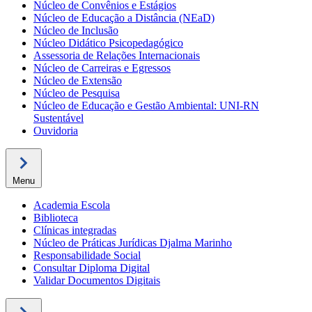
Núcleo de Convênios e Estágios
Núcleo de Educação a Distância (NEaD)
Núcleo de Inclusão
Núcleo Didático Psicopedagógico
Assessoria de Relações Internacionais
Núcleo de Carreiras e Egressos
Núcleo de Extensão
Núcleo de Pesquisa
Núcleo de Educação e Gestão Ambiental: UNI-RN
Sustentável
Ouvidoria
Menu
Academia Escola
Biblioteca
Clínicas integradas
Núcleo de Práticas Jurídicas Djalma Marinho
Responsabilidade Social
Consultar Diploma Digital
Validar Documentos Digitais