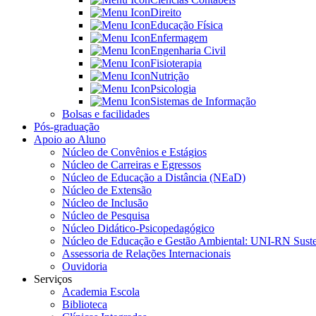
Direito
Educação Física
Enfermagem
Engenharia Civil
Fisioterapia
Nutrição
Psicologia
Sistemas de Informação
Bolsas e facilidades
Pós-graduação
Apoio ao Aluno
Núcleo de Convênios e Estágios
Núcleo de Carreiras e Egressos
Núcleo de Educação a Distância (NEaD)
Núcleo de Extensão
Núcleo de Inclusão
Núcleo de Pesquisa
Núcleo Didático-Psicopedagógico
Núcleo de Educação e Gestão Ambiental: UNI-RN Suste
Assessoria de Relações Internacionais
Ouvidoria
Serviços
Academia Escola
Biblioteca