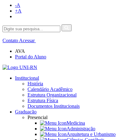
-A
+A
Contato
Acessar
AVA
Portal do Aluno
Institucional
História
Calendário Acadêmico
Estrutura Organizacional
Estrutura Física
Documentos Institucionais
Graduação
Presencial
Medicina
Administração
Arquitetura e Urbanismo
Ciências Contábeis