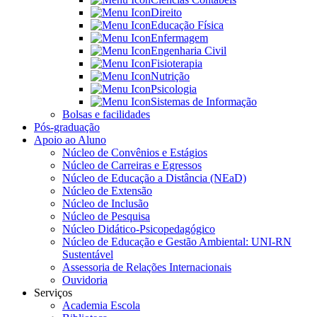
Direito
Educação Física
Enfermagem
Engenharia Civil
Fisioterapia
Nutrição
Psicologia
Sistemas de Informação
Bolsas e facilidades
Pós-graduação
Apoio ao Aluno
Núcleo de Convênios e Estágios
Núcleo de Carreiras e Egressos
Núcleo de Educação a Distância (NEaD)
Núcleo de Extensão
Núcleo de Inclusão
Núcleo de Pesquisa
Núcleo Didático-Psicopedagógico
Núcleo de Educação e Gestão Ambiental: UNI-RN
Sustentável
Assessoria de Relações Internacionais
Ouvidoria
Serviços
Academia Escola