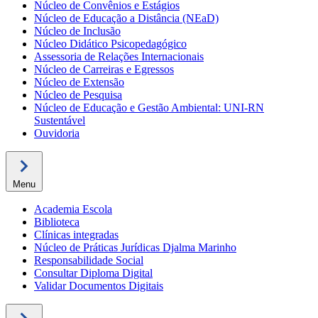
Núcleo de Convênios e Estágios
Núcleo de Educação a Distância (NEaD)
Núcleo de Inclusão
Núcleo Didático Psicopedagógico
Assessoria de Relações Internacionais
Núcleo de Carreiras e Egressos
Núcleo de Extensão
Núcleo de Pesquisa
Núcleo de Educação e Gestão Ambiental: UNI-RN
Sustentável
Ouvidoria
Menu
Academia Escola
Biblioteca
Clínicas integradas
Núcleo de Práticas Jurídicas Djalma Marinho
Responsabilidade Social
Consultar Diploma Digital
Validar Documentos Digitais