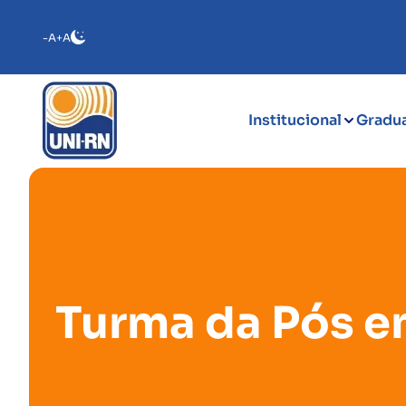
-A
+A
Institucional
Gradu
Turma da Pós em