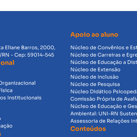
Apoio ao aluno
ta Eliane Barros, 2000,
Núcleo de Convênios e Es
l/RN - Cep: 59014-545
Núcleo de Carreiras e Egr
ional
Núcleo de Educação a Dis
Núcleo de Extensão
Núcleo de Inclusão
Organizacional
Núcleo de Pesquisa
Física
Núcleo Didático Psicope
s Institucionais
Comissão Própria de Avali
Núcleo de Educação e Ge
Ambiental: UNI-RN Susten
o
Assessoria de Relações In
uação
Conteúdos
s