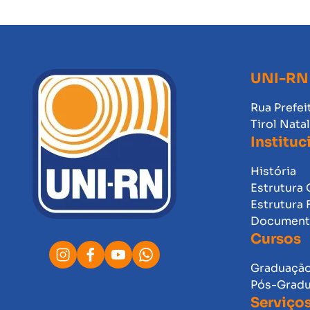
UNI-RN
Rua Prefei
Tirol Nata
Instituc
História
Estrutura 
Estrutura 
Documento
Cursos
Graduaçã
Pós-Grad
Serviço