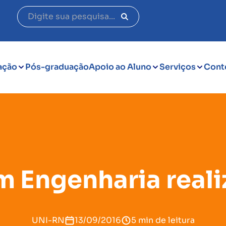
ação
Pós-graduação
Apoio ao Aluno
Serviços
Cont
 Engenharia realiz
UNI-RN
13/09/2016
5 min de leitura