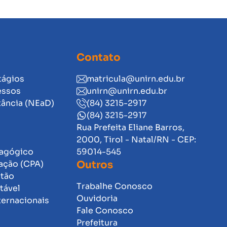
Contato
tágios
matricula@unirn.edu.br
essos
unirn@unirn.edu.br
tância (NEaD)
(84) 3215-2917
(84) 3215-2917
Rua Prefeita Eliane Barros,
2000, Tirol - Natal/RN - CEP:
dagógico
59014-545
ação (CPA)
Outros
stão
Trabalhe Conosco
tável
Ouvidoria
ternacionais
Fale Conosco
Prefeitura