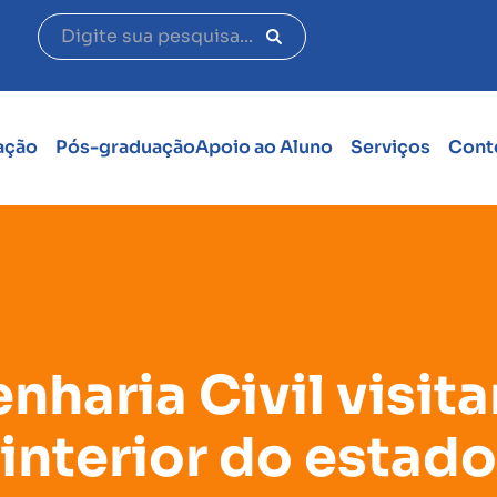
ação
Pós-graduação
Apoio ao Aluno
Serviços
Cont
nharia Civil visit
interior do estado