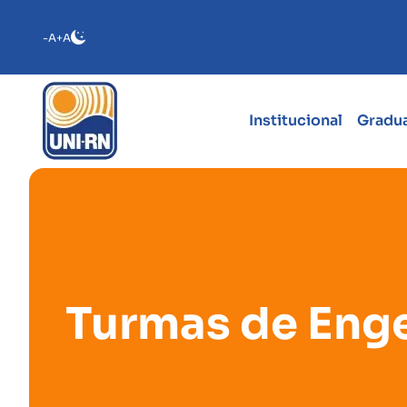
-A
+A
Institucional
Gradu
Turmas de Enge