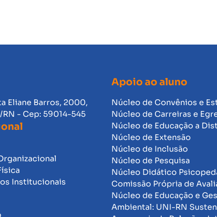
Apoio ao aluno
ta Eliane Barros, 2000,
Núcleo de Convênios e Es
l/RN - Cep: 59014-545
Núcleo de Carreiras e Egr
ional
Núcleo de Educação a Dis
Núcleo de Extensão
Núcleo de Inclusão
Organizacional
Núcleo de Pesquisa
Física
Núcleo Didático Psicope
s Institucionais
Comissão Própria de Avali
Núcleo de Educação e Ge
Ambiental: UNI-RN Susten
o