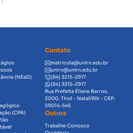
Contato
tágios
matricula@unirn.edu.br
essos
unirn@unirn.edu.br
tância (NEaD)
(84) 3215-2917
(84) 3215-2917
Rua Prefeita Eliane Barros,
2000, Tirol - Natal/RN - CEP:
dagógico
59014-545
ação (CPA)
Outros
stão
Trabalhe Conosco
tável
Ouvidoria