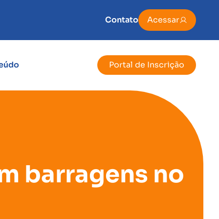
Contato
Acessar
eúdo
Portal de Inscrição
am barragens no