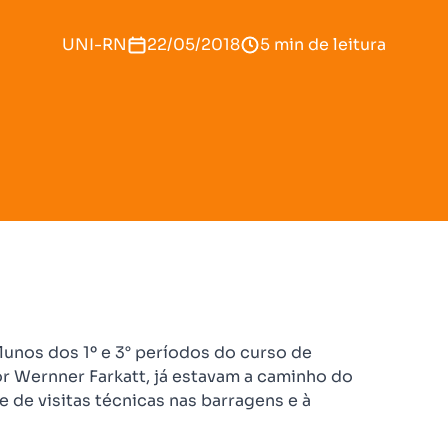
UNI-RN
22/05/2018
5 min de leitura
lunos dos 1º e 3° períodos do curso de
r Wernner Farkatt, já estavam a caminho do
ie de visitas técnicas nas barragens e à