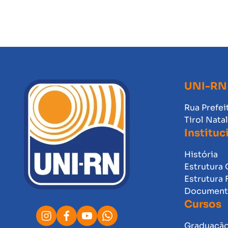
UNI-RN
Rua Prefei
Tirol Nata
Instituc
História
Estrutura 
Estrutura 
Documento
Cursos
Graduaçã