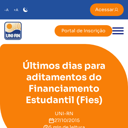
Acessar
-A
+A
Portal de Inscrição
Últimos dias para
aditamentos do
Financiamento
Estudantil (Fies)
UNI-RN
27/10/2015
5 min de leitura