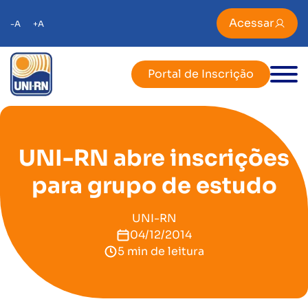
Acessar
-A
+A
Portal de Inscrição
UNI-RN abre inscrições
para grupo de estudo
UNI-RN
04/12/2014
5 min de leitura