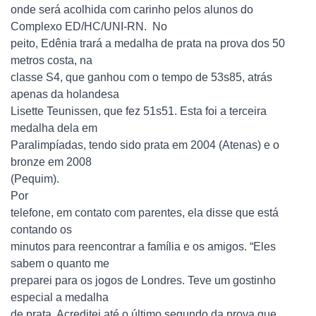
onde será acolhida com carinho pelos alunos do
Complexo ED/HC/UNI-RN.
No
peito, Edênia trará a medalha de prata na prova dos 50
metros costa, na
classe S4, que ganhou com o tempo de 53s85, atrás
apenas da holandesa
Lisette Teunissen, que fez 51s51. Esta foi a terceira
medalha dela em
Paralimpíadas, tendo sido prata em 2004 (Atenas) e o
bronze em 2008
(Pequim).
Por
telefone, em contato com parentes, ela disse que está
contando os
minutos para reencontrar a família e os amigos. “Eles
sabem o quanto me
preparei para os jogos de Londres. Teve um gostinho
especial a medalha
de prata. Acreditei até o último segundo da prova que