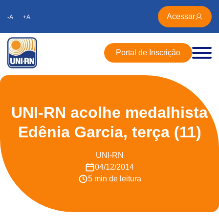
Acessar
-A
+A
Portal de Inscrição
UNI-RN acolhe medalhista
Edênia Garcia, terça (11)
UNI-RN
04/12/2014
5 min de leitura