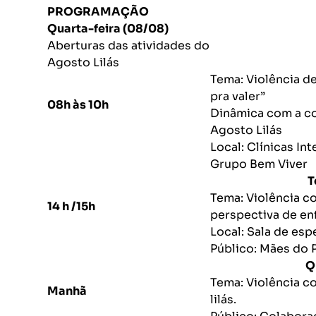
PROGRAMAÇÃO
Quarta-feira (08/08)
Aberturas das atividades do
Agosto Lilás
Tema: Violência de
pra valer”
08h às 10h
Dinâmica com a co
Agosto Lilás
Local: Clínica
Grupo Bem Viver
Terça-fei
Tema: Violência c
14 h /15h
perspectiva de en
Local: Sala de esp
Público: Mães do 
Quarta-fe
Tema: Violência co
Manhã
lilás.