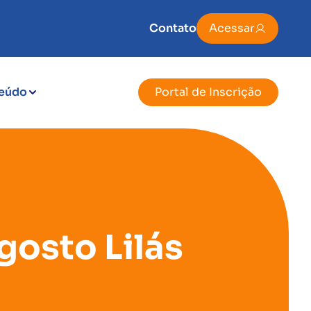
Contato
Acessar
eúdo
Portal de Inscrição
osto Lilás