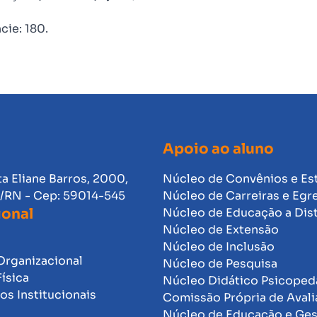
cie: 180.
Apoio ao aluno
ta Eliane Barros, 2000,
Núcleo de Convênios e Es
l/RN - Cep: 59014-545
Núcleo de Carreiras e Egr
ional
Núcleo de Educação a Dis
Núcleo de Extensão
Núcleo de Inclusão
Organizacional
Núcleo de Pesquisa
Física
Núcleo Didático Psicope
s Institucionais
Comissão Própria de Avali
Núcleo de Educação e Ge