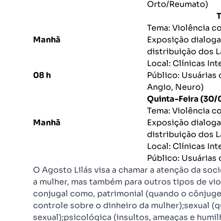
Orto/Reumato)
Terça-Fei
Tema: Violência c
Manhã
Exposição dialog
distribuição dos L
Local: Clínicas In
08 h
Público: Usuárias 
Angio, Neuro)
Quinta-Feira (30/
Tema: Violência c
Manhã
Exposição dialog
distribuição dos L
Local: Clínicas In
Público: Usuárias 
O Agosto Lilás visa a chamar a atenção da soci
a mulher, mas também para outros tipos de vio
conjugal como, patrimonial (quando o cônjuge
controle sobre o dinheiro da mulher);sexual (
sexual);psicológica (insultos, ameaças e humilh