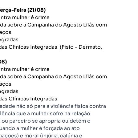
ra (21/08)
ontra mulher é crime
ada sobre a Campanha do Agosto Lilás com
aços.
tegradas
das Clínicas Integradas (Fisio – Dermato,
08)
ontra mulher é crime
ada sobre a Campanha do Agosto Lilás com
aços.
tegradas
das Clínicas Integradas
edade não só para a violência física contra
lência que a mulher sofre na relação
 ou parceiro se apropria ou detém o
quando a mulher é forçada ao ato
ações) e moral (injúria, calúnia e