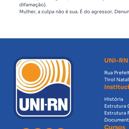
difamação).
Mulher, a culpa não é sua. É do agressor. Denun
UNI-RN
Rua Prefei
Tirol Nata
Instituc
História
Estrutura 
Estrutura 
Documento
Cursos