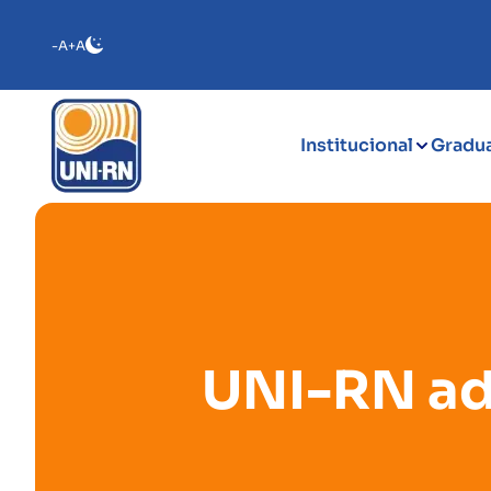
-A
+A
Institucional
Gradu
UNI-RN ad