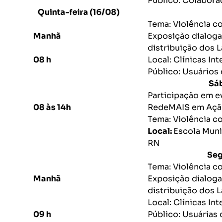
Público: Colabor
Quinta-feira (16/08)
Tema: Violência co
Manhã
Exposição dialog
distribuição dos L
08 h
Local: Clínicas In
Público: Usuários 
Sábado 
Participação em ev
08 às 14h
RedeMAIS em Açã
Tema: Violência c
Local:
Escola Muni
RN
Segunda-fe
Tema: Violência c
Manhã
Exposição dialog
distribuição dos L
Local: Clínicas In
09 h
Público: Usuárias 