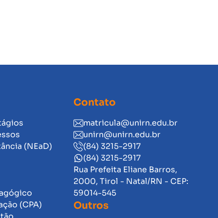
Contato
tágios
matricula@unirn.edu.br
essos
unirn@unirn.edu.br
tância (NEaD)
(84) 3215-2917
(84) 3215-2917
Rua Prefeita Eliane Barros,
2000, Tirol - Natal/RN - CEP:
dagógico
59014-545
ação (CPA)
Outros
stão