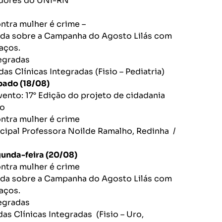
adores do UNI-RN
ntra mulher é crime –
ada sobre a Campanha do Agosto Lilás com
aços.
tegradas
das Clínicas Integradas (Fisio – Pediatria)
(18/08)
ento: 17° Edição do projeto de cidadania
o
ontra mulher é crime
cipal Professora Noilde Ramalho, Redinha /
ira (20/08)
ontra mulher é crime
ada sobre a Campanha do Agosto Lilás com
aços.
tegradas
das Clínicas Integradas (Fisio – Uro,