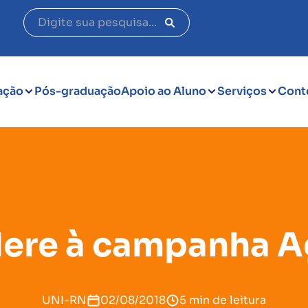
ação
Pós-graduação
Apoio ao Aluno
Serviços
Cont
ere à campanha Ag
UNI-RN
02/08/2018
5 min de leitura