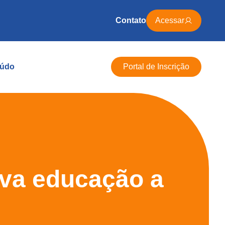
Contato
Acessar
údo
Portal de Inscrição
eva educação a