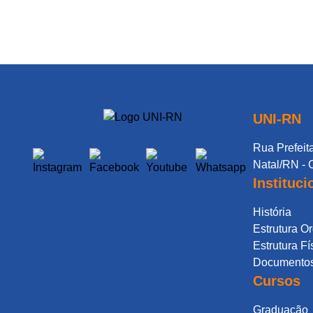
UNI-RN
Rua Prefeita
Natal/RN - 
Instituci
História
Estrutura O
Estrutura Fí
Documentos 
Cursos
Graduação