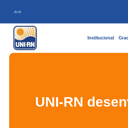
-A
+A
Institucional
Gra
UNI-RN desenv