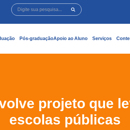
duação
Pós-graduação
Apoio ao Aluno
Serviços
Conte
olve projeto que l
escolas públicas