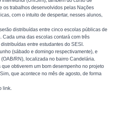
 InterMundi (UniSim), também do curso de
a e os trabalhos desenvolvidos pelas Nações
cas, com o intuito de despertar, nesses alunos,
serão distribuídas entre cinco escolas públicas de
no. Cada uma das escolas contará com três
distribuídas entre estudantes do SESI.
 junho (sábado e domingo respectivamente), e
(OAB/RN), localizada no bairro Candelária.
es que obtiverem um bom desempenho no projeto
UniSim, que acontece no mês de agosto, de forma
no
link
.