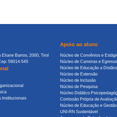
Apoio ao aluno
 Eliane Barros, 2000, Tirol
Núcleo de Convênios e Estági
Cep: 59014-545
Núcleo de Carreiras e Egress
onal
Núcleo de Educação a Distân
Núcleo de Extensão
Núcleo de Inclusão
rganizacional
Núcleo de Pesquisa
sica
Núcleo Didático Psicopedagó
Institucionais
Comissão Própria de Avaliaçã
Núcleo de Educação e Gestão 
UNI-RN Sustentável