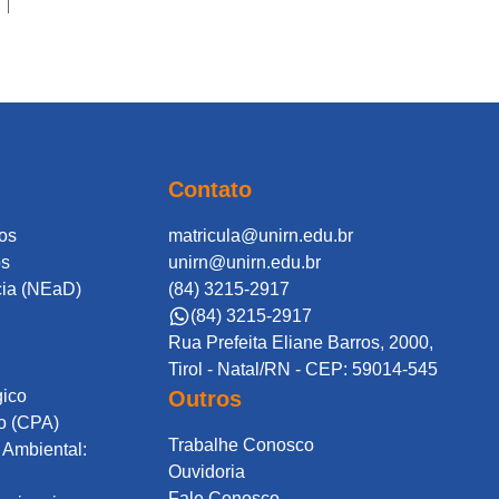
Contato
os
matricula@unirn.edu.br
os
unirn@unirn.edu.br
cia (NEaD)
(84) 3215-2917
(84) 3215-2917
Rua Prefeita Eliane Barros, 2000,
Tirol - Natal/RN - CEP: 59014-545
gico
Outros
o (CPA)
Trabalhe Conosco
Ambiental:
Ouvidoria
Fale Conosco