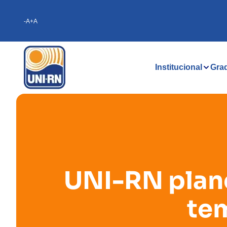
-A
+A
Institucional
Gra
UNI-RN plane
te