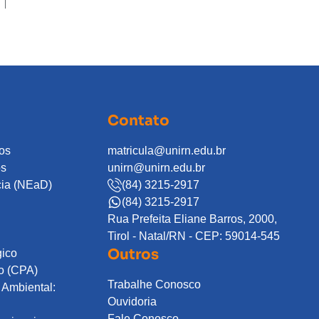
Contato
os
matricula@unirn.edu.br
os
unirn@unirn.edu.br
cia (NEaD)
(84) 3215-2917
(84) 3215-2917
Rua Prefeita Eliane Barros, 2000,
Tirol - Natal/RN - CEP: 59014-545
Outros
gico
o (CPA)
Trabalhe Conosco
Ambiental:
Ouvidoria
Fale Conosco