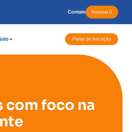
Contato
Acessar
údo
Portal de Inscrição
s com foco na
nte