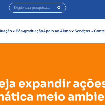
duação
Pós-graduação
Apoio ao Aluno
Serviços
Conte
ja expandir açõe
mática meio ambie