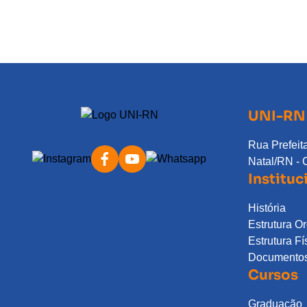
UNI-RN
Rua Prefeita
Natal/RN - 
Instituc
História
Estrutura O
Estrutura Fí
Documentos 
Cursos
Graduação