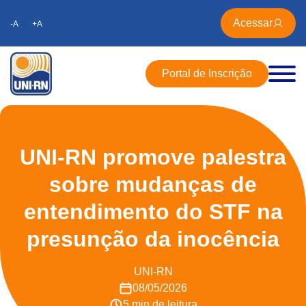
Acessar
-A
+A
Portal de Inscrição
UNI-RN promove palestra
sobre mudanças de
entendimento do STF na
presunção da inocência
UNI-RN
08/05/2026
5 min de leitura