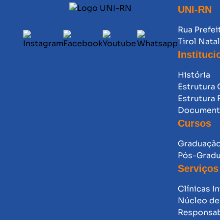
UNI-RN
Rua Prefei
Tirol Nata
Instituci
História
Estrutura 
Estrutura 
Documento
Cursos
Graduaçã
Pós-Grad
Serviços
Clínicas I
Núcleo de 
Responsab