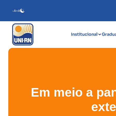
-A
+A
Institucional
Gradu
Em meio a pan
exte