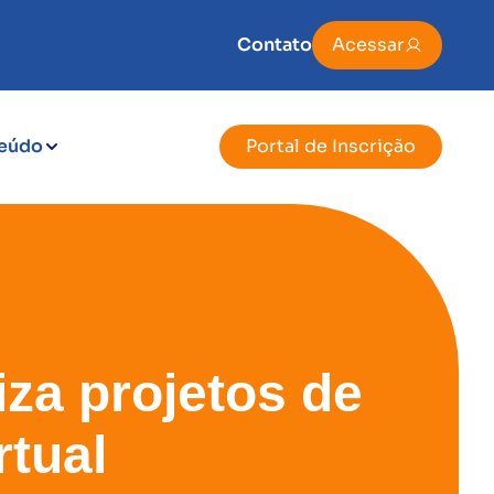
Contato
Acessar
eúdo
Portal de Inscrição
za projetos de
rtual