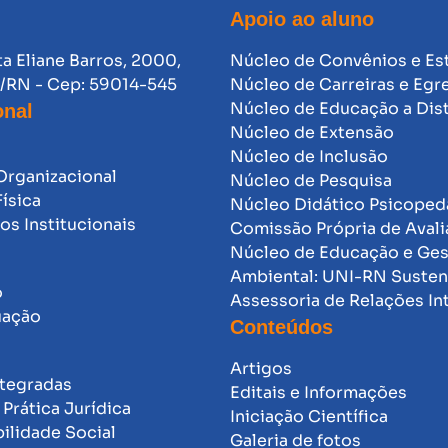
Apoio ao aluno
ta Eliane Barros, 2000,
Núcleo de Convênios e Es
l/RN - Cep: 59014-545
Núcleo de Carreiras e Egr
Núcleo de Educação a Dis
onal
Núcleo de Extensão
Núcleo de Inclusão
Organizacional
Núcleo de Pesquisa
Física
Núcleo Didático Psicope
s Institucionais
Comissão Própria de Avali
Núcleo de Educação e Ge
Ambiental: UNI-RN Susten
o
Assessoria de Relações In
uação
Conteúdos
Artigos
ntegradas
Editais e Informações
Prática Jurídica
Iniciação Científica
ilidade Social
Galeria de fotos