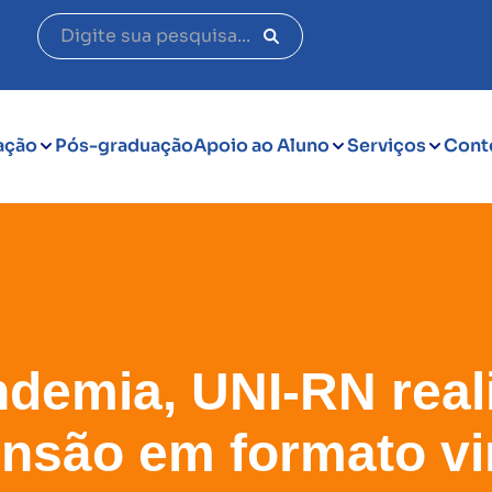
ação
Pós-graduação
Apoio ao Aluno
Serviços
Cont
demia, UNI-RN reali
nsão em formato vi