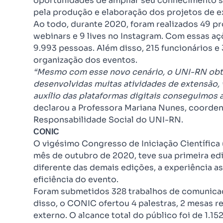
oportunidades de ampliar seu conhecimento s
pela produção e elaboração dos projetos de e
Ao todo, durante 2020, foram realizados 49 pro
webinars e 9 lives no Instagram. Com essas aç
9.993 pessoas. Além disso, 215 funcionários e
organização dos eventos.
“Mesmo com esse novo cenário, o UNI-RN obte
desenvolvidas muitas atividades de extensão, v
auxílio das plataformas digitais conseguimos a
declarou a Professora Mariana Nunes, coorde
Responsabilidade Social do UNI-RN.
CONIC
O vigésimo Congresso de Iniciação Científica
mês de outubro de 2020, teve sua primeira ed
diferente das demais edições, a experiência a
eficiência do evento.
Foram submetidos 328 trabalhos de comunicaçã
disso, o CONIC ofertou 4 palestras, 2 mesas r
externo. O alcance total do público foi de 1.15