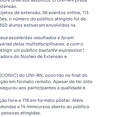
obre diversos assuntos. O UNI-RN preza
xtensão.
jetos de extensão, 38 eventos online, 113
ões, o número do público atingido foi de
 350 alunos estiveram envolvidos na
ve excelentes resultados e foram
árias delas multidisciplinares, e com o
tingir um público bastante expressivo”,
nadora do Núcleo de Extensão e
 (CONIC) do UNI-RN, ocorrido no final do
ição em formato remoto. Apesar de ter sido
ssegurou aos participantes a qualidade e
o livre e 178 em formato pôster. Além
edondas e 14 minicursos aberto ao público
2 pessoas atingidas.