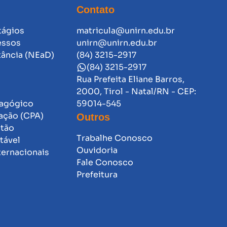
Contato
tágios
matricula@unirn.edu.br
essos
unirn@unirn.edu.br
tância (NEaD)
(84) 3215-2917
(84) 3215-2917
Rua Prefeita Eliane Barros,
2000, Tirol - Natal/RN - CEP:
dagógico
59014-545
ação (CPA)
Outros
stão
Trabalhe Conosco
tável
Ouvidoria
ternacionais
Fale Conosco
Prefeitura