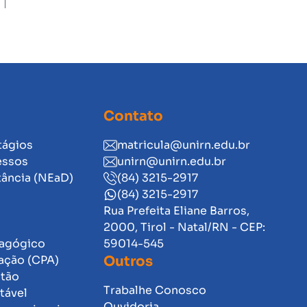
Contato
tágios
matricula@unirn.edu.br
essos
unirn@unirn.edu.br
tância (NEaD)
(84) 3215-2917
(84) 3215-2917
Rua Prefeita Eliane Barros,
2000, Tirol - Natal/RN - CEP:
dagógico
59014-545
ação (CPA)
Outros
stão
Trabalhe Conosco
tável
Ouvidoria