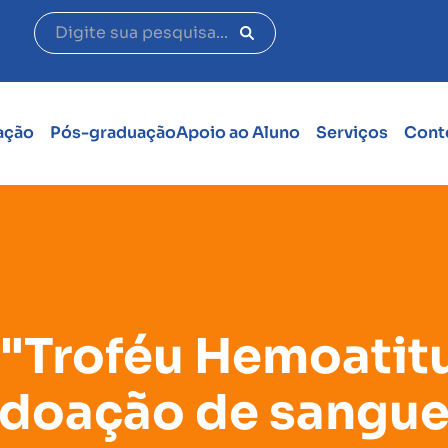
ação
Pós-graduação
Apoio ao Aluno
Serviços
Cont
"Troféu Hemoatitu
doação de sangu