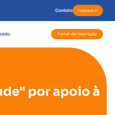
Contato
Acessar
eúdo
Portal de Inscrição
de" por apoio à
e