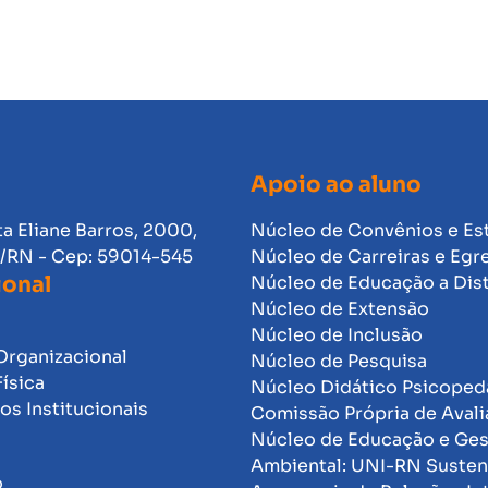
Apoio ao aluno
ta Eliane Barros, 2000,
Núcleo de Convênios e Es
l/RN - Cep: 59014-545
Núcleo de Carreiras e Egr
ional
Núcleo de Educação a Dis
Núcleo de Extensão
Núcleo de Inclusão
Organizacional
Núcleo de Pesquisa
Física
Núcleo Didático Psicope
s Institucionais
Comissão Própria de Avali
Núcleo de Educação e Ge
Ambiental: UNI-RN Susten
o