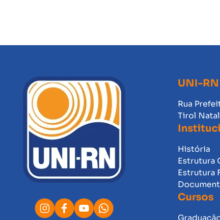
UNI-RN
Rua Prefei
Tirol Nata
Instituc
História
Estrutura 
Estrutura 
Documento
Cursos
Graduaçã