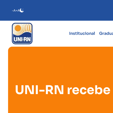
-A
+A
Institucional
Gradu
UNI-RN recebe 