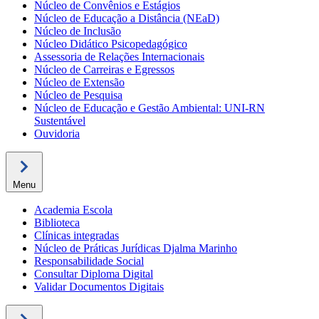
Núcleo de Convênios e Estágios
Núcleo de Educação a Distância (NEaD)
Núcleo de Inclusão
Núcleo Didático Psicopedagógico
Assessoria de Relações Internacionais
Núcleo de Carreiras e Egressos
Núcleo de Extensão
Núcleo de Pesquisa
Núcleo de Educação e Gestão Ambiental: UNI-RN
Sustentável
Ouvidoria
Menu
Academia Escola
Biblioteca
Clínicas integradas
Núcleo de Práticas Jurídicas Djalma Marinho
Responsabilidade Social
Consultar Diploma Digital
Validar Documentos Digitais