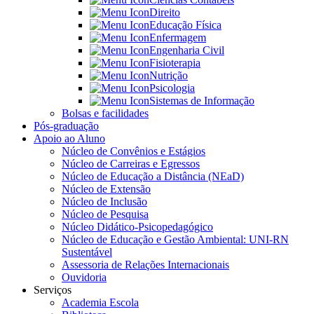
Direito
Educação Física
Enfermagem
Engenharia Civil
Fisioterapia
Nutrição
Psicologia
Sistemas de Informação
Bolsas e facilidades
Pós-graduação
Apoio ao Aluno
Núcleo de Convênios e Estágios
Núcleo de Carreiras e Egressos
Núcleo de Educação a Distância (NEaD)
Núcleo de Extensão
Núcleo de Inclusão
Núcleo de Pesquisa
Núcleo Didático-Psicopedagógico
Núcleo de Educação e Gestão Ambiental: UNI-RN
Sustentável
Assessoria de Relações Internacionais
Ouvidoria
Serviços
Academia Escola