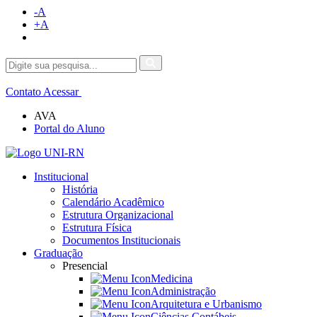
-A
+A
Contato
Acessar
AVA
Portal do Aluno
Institucional
História
Calendário Acadêmico
Estrutura Organizacional
Estrutura Física
Documentos Institucionais
Graduação
Presencial
Medicina
Administração
Arquitetura e Urbanismo
Ciências Contábeis