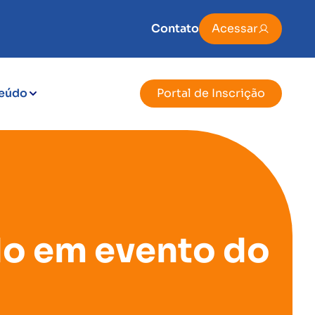
Contato
Acessar
eúdo
Portal de Inscrição
do em evento do