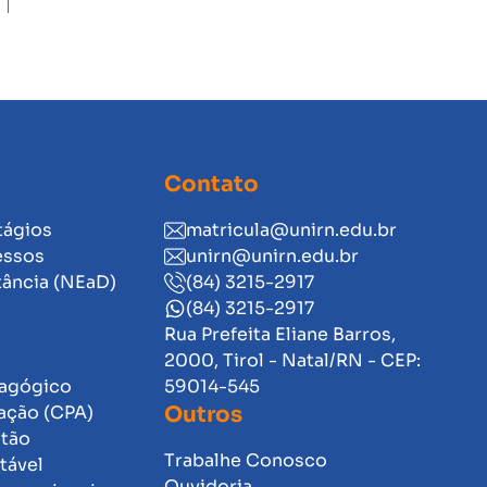
Contato
tágios
matricula@unirn.edu.br
essos
unirn@unirn.edu.br
tância (NEaD)
(84) 3215-2917
(84) 3215-2917
Rua Prefeita Eliane Barros,
2000, Tirol - Natal/RN - CEP:
dagógico
59014-545
ação (CPA)
Outros
stão
Trabalhe Conosco
tável
Ouvidoria