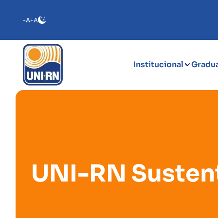
-A
+A
Institucional
Gradu
UNI-RN Sustent