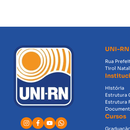
UNI-RN
Rua Prefei
Tirol Nata
Instituc
História
Estrutura 
Estrutura 
Documento
Cursos
Graduaçã