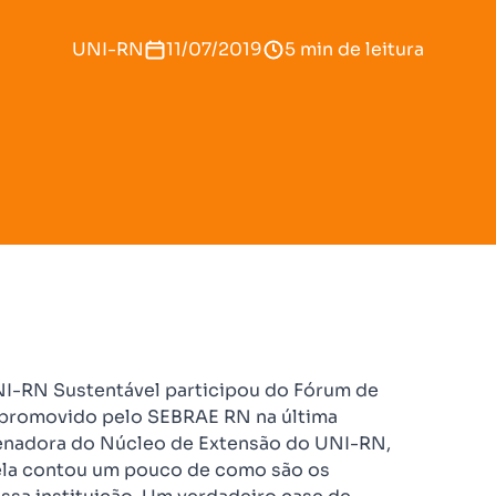
UNI-RN
11/07/2019
5 min de leitura
I-RN Sustentável participou do Fórum de
 promovido pelo SEBRAE RN na última
rdenadora do Núcleo de Extensão do UNI-RN,
á ela contou um pouco de como são os