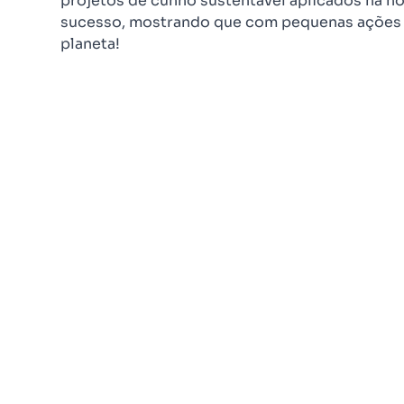
projetos de cunho sustentável aplicados na no
sucesso, mostrando que com pequenas ações 
planeta!