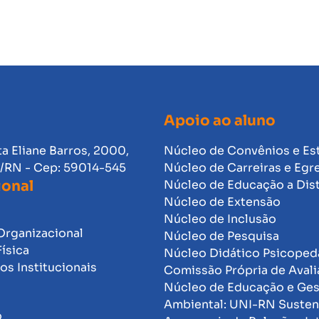
Apoio ao aluno
ta Eliane Barros, 2000,
Núcleo de Convênios e Es
l/RN - Cep: 59014-545
Núcleo de Carreiras e Egr
ional
Núcleo de Educação a Dis
Núcleo de Extensão
Núcleo de Inclusão
Organizacional
Núcleo de Pesquisa
Física
Núcleo Didático Psicope
s Institucionais
Comissão Própria de Avali
Núcleo de Educação e Ge
Ambiental: UNI-RN Susten
o