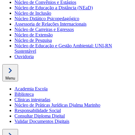
Núcleo de Convênios e Estágios
Núcleo de Educação a Distância (NEaD)
Núcleo de Inclusão
Núcleo Didático Psicopedagógico
Assessoria de Relações Internacionais
Núcleo de Carreiras e Egressos
Núcleo de Extensão
Núcleo de Pesquisa
Núcleo de Educação e Gestão Ambiental: UNI-RN
Sustentável
Ouvidoria
Menu
Academia Escola
Biblioteca
Clínicas integradas
Núcleo de Práticas Jurídicas Djalma Marinho
Responsabilidade Social
Consultar Diploma Digital
Validar Documentos Digitais