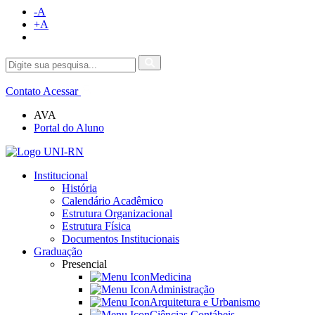
-A
+A
Contato
Acessar
AVA
Portal do Aluno
Institucional
História
Calendário Acadêmico
Estrutura Organizacional
Estrutura Física
Documentos Institucionais
Graduação
Presencial
Medicina
Administração
Arquitetura e Urbanismo
Ciências Contábeis