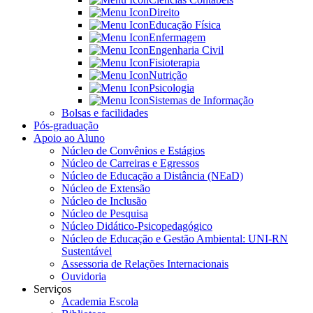
Direito
Educação Física
Enfermagem
Engenharia Civil
Fisioterapia
Nutrição
Psicologia
Sistemas de Informação
Bolsas e facilidades
Pós-graduação
Apoio ao Aluno
Núcleo de Convênios e Estágios
Núcleo de Carreiras e Egressos
Núcleo de Educação a Distância (NEaD)
Núcleo de Extensão
Núcleo de Inclusão
Núcleo de Pesquisa
Núcleo Didático-Psicopedagógico
Núcleo de Educação e Gestão Ambiental: UNI-RN
Sustentável
Assessoria de Relações Internacionais
Ouvidoria
Serviços
Academia Escola