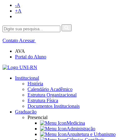
-A
+A
Contato
Acessar
AVA
Portal do Aluno
Institucional
História
Calendário Acadêmico
Estrutura Organizacional
Estrutura Física
Documentos Institucionais
Graduação
Presencial
Medicina
Administração
Arquitetura e Urbanismo
Ciências Contábeis