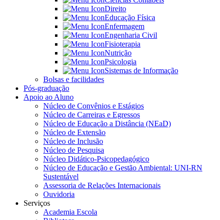
Direito
Educação Física
Enfermagem
Engenharia Civil
Fisioterapia
Nutrição
Psicologia
Sistemas de Informação
Bolsas e facilidades
Pós-graduação
Apoio ao Aluno
Núcleo de Convênios e Estágios
Núcleo de Carreiras e Egressos
Núcleo de Educação a Distância (NEaD)
Núcleo de Extensão
Núcleo de Inclusão
Núcleo de Pesquisa
Núcleo Didático-Psicopedagógico
Núcleo de Educação e Gestão Ambiental: UNI-RN
Sustentável
Assessoria de Relações Internacionais
Ouvidoria
Serviços
Academia Escola