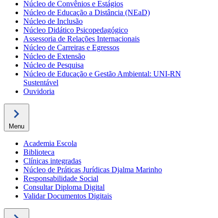
Núcleo de Convênios e Estágios
Núcleo de Educação a Distância (NEaD)
Núcleo de Inclusão
Núcleo Didático Psicopedagógico
Assessoria de Relações Internacionais
Núcleo de Carreiras e Egressos
Núcleo de Extensão
Núcleo de Pesquisa
Núcleo de Educação e Gestão Ambiental: UNI-RN
Sustentável
Ouvidoria
Menu
Academia Escola
Biblioteca
Clínicas integradas
Núcleo de Práticas Jurídicas Djalma Marinho
Responsabilidade Social
Consultar Diploma Digital
Validar Documentos Digitais