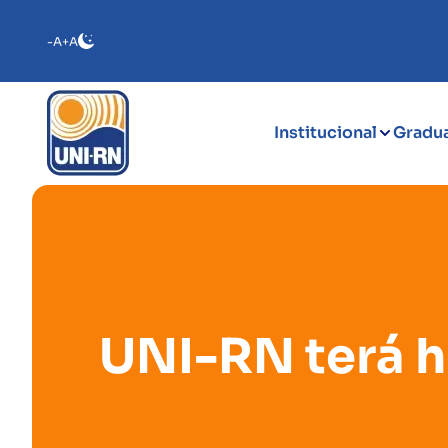
-A
+A
Institucional
Gradu
UNI-RN terá h