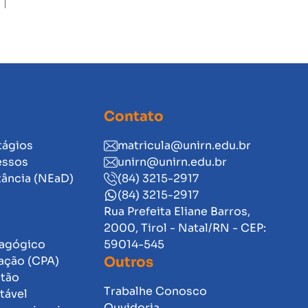
Contato
tágios
matricula@unirn.edu.br
essos
unirn@unirn.edu.br
tância (NEaD)
(84) 3215-2917
(84) 3215-2917
Rua Prefeita Eliane Barros,
2000, Tirol - Natal/RN - CEP:
dagógico
59014-545
ação (CPA)
Outros
stão
Trabalhe Conosco
tável
Ouvidoria