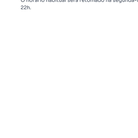
O horário habitual será retomado na segunda-f
22h.