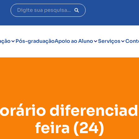
ação
Pós-graduação
Apoio ao Aluno
Serviços
Cont
orário diferenciad
feira (24)