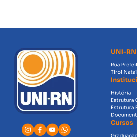
UNI-RN
Rua Prefei
Tirol Nata
Instituc
História
Estrutura 
Estrutura 
Documento
Cursos
Graduaçã