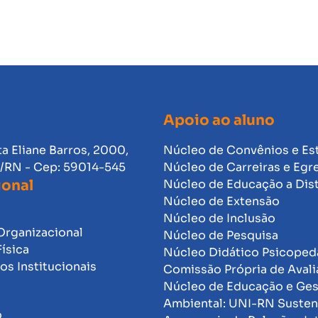
Apoio ao aluno
ta Eliane Barros, 2000,
Núcleo de Convênios e Es
l/RN - Cep: 59014-545
Núcleo de Carreiras e Egr
ional
Núcleo de Educação a Dis
Núcleo de Extensão
Núcleo de Inclusão
Organizacional
Núcleo de Pesquisa
Física
Núcleo Didático Psicope
s Institucionais
Comissão Própria de Avali
Núcleo de Educação e Ge
Ambiental: UNI-RN Susten
o