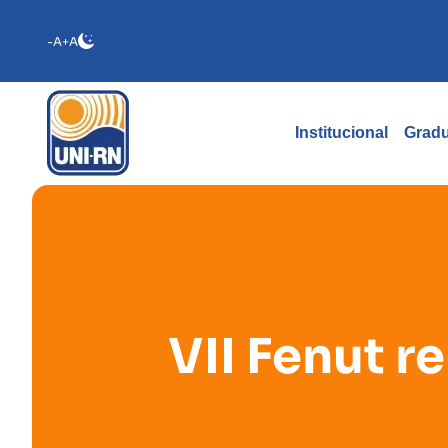
-A
+A
Institucional
Grad
VII Fenut r