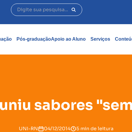
uação
Pós-graduação
Apoio ao Aluno
Serviços
Conteú
euniu sabores "sem
UNI-RN
04/12/2014
5 min de leitura