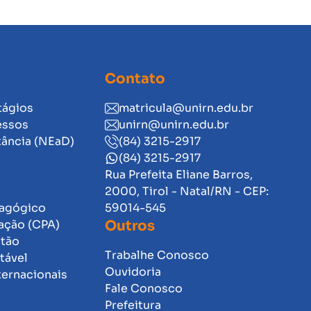
Contato
tágios
matricula@unirn.edu.br
essos
unirn@unirn.edu.br
tância (NEaD)
(84) 3215-2917
(84) 3215-2917
Rua Prefeita Eliane Barros,
2000, Tirol - Natal/RN - CEP:
dagógico
59014-545
ação (CPA)
Outros
stão
Trabalhe Conosco
tável
Ouvidoria
ternacionais
Fale Conosco
Prefeitura