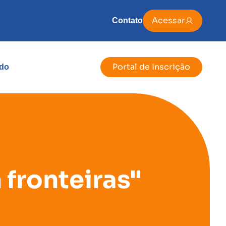
Acessar
Contato
Portal de Inscrição
do
 fronteiras"