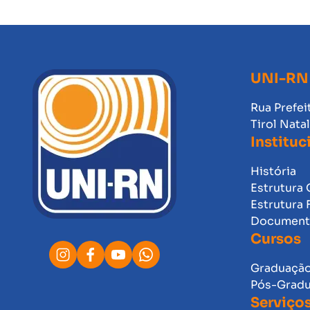
UNI-RN
Rua Prefei
Tirol Nata
Instituc
História
Estrutura 
Estrutura 
Documento
Cursos
Graduaçã
Pós-Grad
Serviço