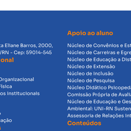
Apoio ao aluno
ta Eliane Barros, 2000,
Núcleo de Convênios e Es
l/RN - Cep: 59014-545
Núcleo de Carreiras e Egr
ional
Núcleo de Educação a Dis
Núcleo de Extensão
Núcleo de Inclusão
Organizacional
Núcleo de Pesquisa
Física
Núcleo Didático Psicope
s Institucionais
Comissão Própria de Avali
Núcleo de Educação e Ge
Ambiental: UNI-RN Susten
o
Assessoria de Relações In
uação
Conteúdos
s