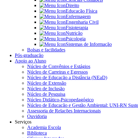
Direito
Educação Física
Enfermagem
Engenharia Civil
Fisioterapia
Nutrição
Psicologia
Sistemas de Informação
Bolsas e facilidades
Pós-graduação
Apoio ao Aluno
Núcleo de Convênios e Estágios
Núcleo de Carreiras e Egressos
Núcleo de Educação a Distância (NEaD)
Núcleo de Extensão
Núcleo de Inclusão
Núcleo de Pesquisa
Núcleo Didático-Psicopedagógico
Núcleo de Educação e Gestão Ambiental: UNI-RN Suste
Assessoria de Relações Internacionais
Ouvidoria
Serviços
Academia Escola
Biblioteca