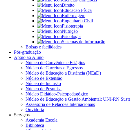
Direito
Educação Física
Enfermagem
Engenharia Civil
Fisioterapia
Nutrição
Psicologia
Sistemas de Informação
Bolsas e facilidades
Pós-graduação
Apoio ao Aluno
Núcleo de Convênios e Estágios
Núcleo de Carreiras e Egressos
Núcleo de Educação a Distância (NEaD)
Núcleo de Extensão
Núcleo de Inclusão
Núcleo de Pesquisa
Núcleo Didático-Psicopedagógico
Núcleo de Educação e Gestão Ambiental: UNI-RN Suste
Assessoria de Relações Internacionais
Ouvidoria
Serviços
Academia Escola
Biblioteca