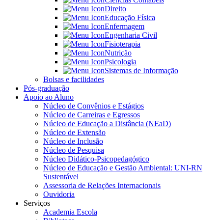
Direito
Educação Física
Enfermagem
Engenharia Civil
Fisioterapia
Nutrição
Psicologia
Sistemas de Informação
Bolsas e facilidades
Pós-graduação
Apoio ao Aluno
Núcleo de Convênios e Estágios
Núcleo de Carreiras e Egressos
Núcleo de Educação a Distância (NEaD)
Núcleo de Extensão
Núcleo de Inclusão
Núcleo de Pesquisa
Núcleo Didático-Psicopedagógico
Núcleo de Educação e Gestão Ambiental: UNI-RN
Sustentável
Assessoria de Relações Internacionais
Ouvidoria
Serviços
Academia Escola