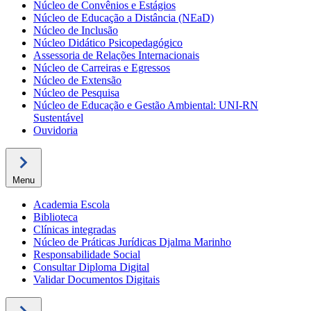
Núcleo de Convênios e Estágios
Núcleo de Educação a Distância (NEaD)
Núcleo de Inclusão
Núcleo Didático Psicopedagógico
Assessoria de Relações Internacionais
Núcleo de Carreiras e Egressos
Núcleo de Extensão
Núcleo de Pesquisa
Núcleo de Educação e Gestão Ambiental: UNI-RN
Sustentável
Ouvidoria
Menu
Academia Escola
Biblioteca
Clínicas integradas
Núcleo de Práticas Jurídicas Djalma Marinho
Responsabilidade Social
Consultar Diploma Digital
Validar Documentos Digitais