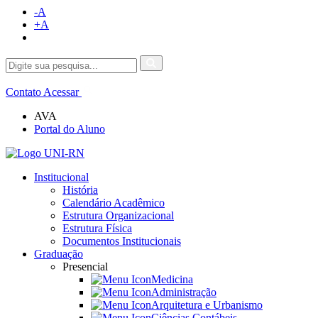
-A
+A
Contato
Acessar
AVA
Portal do Aluno
Institucional
História
Calendário Acadêmico
Estrutura Organizacional
Estrutura Física
Documentos Institucionais
Graduação
Presencial
Medicina
Administração
Arquitetura e Urbanismo
Ciências Contábeis