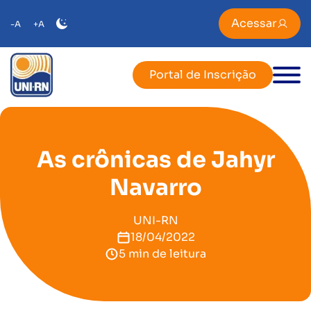
Acessar
-A
+A
Portal de Inscrição
As crônicas de Jahyr
Navarro
UNI-RN
18/04/2022
5 min de leitura