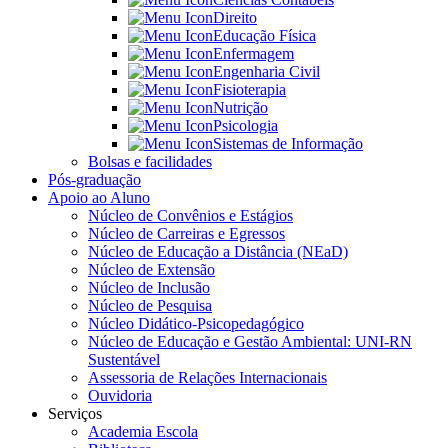
Direito
Educação Física
Enfermagem
Engenharia Civil
Fisioterapia
Nutrição
Psicologia
Sistemas de Informação
Bolsas e facilidades
Pós-graduação
Apoio ao Aluno
Núcleo de Convênios e Estágios
Núcleo de Carreiras e Egressos
Núcleo de Educação a Distância (NEaD)
Núcleo de Extensão
Núcleo de Inclusão
Núcleo de Pesquisa
Núcleo Didático-Psicopedagógico
Núcleo de Educação e Gestão Ambiental: UNI-RN
Sustentável
Assessoria de Relações Internacionais
Ouvidoria
Serviços
Academia Escola