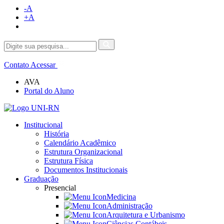
-A
+A
Contato
Acessar
AVA
Portal do Aluno
Institucional
História
Calendário Acadêmico
Estrutura Organizacional
Estrutura Física
Documentos Institucionais
Graduação
Presencial
Medicina
Administração
Arquitetura e Urbanismo
Ciências Contábeis