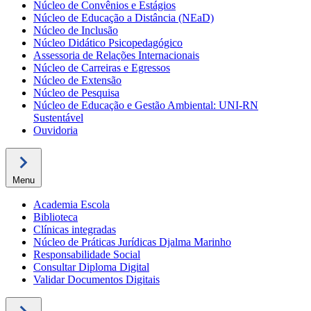
Núcleo de Convênios e Estágios
Núcleo de Educação a Distância (NEaD)
Núcleo de Inclusão
Núcleo Didático Psicopedagógico
Assessoria de Relações Internacionais
Núcleo de Carreiras e Egressos
Núcleo de Extensão
Núcleo de Pesquisa
Núcleo de Educação e Gestão Ambiental: UNI-RN
Sustentável
Ouvidoria
Menu
Academia Escola
Biblioteca
Clínicas integradas
Núcleo de Práticas Jurídicas Djalma Marinho
Responsabilidade Social
Consultar Diploma Digital
Validar Documentos Digitais