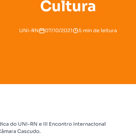
Cultura
UNI-RN
07/10/2021
5 min de leitura
dica do UNI-RN e III Encontro Internacional
 Câmara Cascudo.