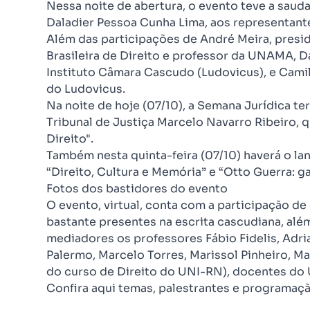
Nessa noite de abertura, o evento teve a saud
Daladier Pessoa Cunha Lima, aos representante
Além das participações de André Meira, presid
Brasileira de Direito e professor da UNAMA, D
Instituto Câmara Cascudo (Ludovicus), e Cami
do Ludovicus.
Na noite de hoje (07/10), a Semana Jurídica te
Tribunal de Justiça Marcelo Navarro Ribeiro,
Direito".
Também nesta quinta-feira (07/10) haverá o l
“Direito, Cultura e Memória” e “Otto Guerra: ga
Fotos dos bastidores do evento
O evento, virtual, conta com a participação de
bastante presentes na escrita cascudiana, alé
mediadores os professores Fábio Fidelis, Adr
Palermo, Marcelo Torres, Marissol Pinheiro, M
do curso de Direito do UNI-RN), docentes do
Confira aqui temas, palestrantes e programaç