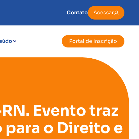
Contato
Acessar
eúdo
Portal de Inscrição
RN. Evento traz
para o Direito e