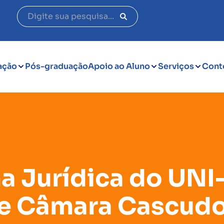
ação
Pós-graduação
Apoio ao Aluno
Serviços
Cont
Jurídica do UNI-
e Câmara Cascudo 