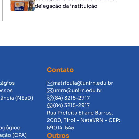
delegação da instituição
Contato
tágios
matricula@unirn.edu.br
essos
unirn@unirn.edu.br
tância (NEaD)
(84) 3215-2917
(84) 3215-2917
Rua Prefeita Eliane Barros,
2000, Tirol - Natal/RN - CEP:
dagógico
59014-545
ação (CPA)
Outros