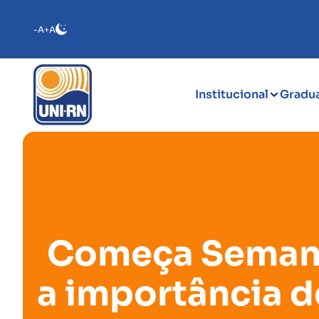
-A
+A
Institucional
Gradu
Começa Semana 
a importância d