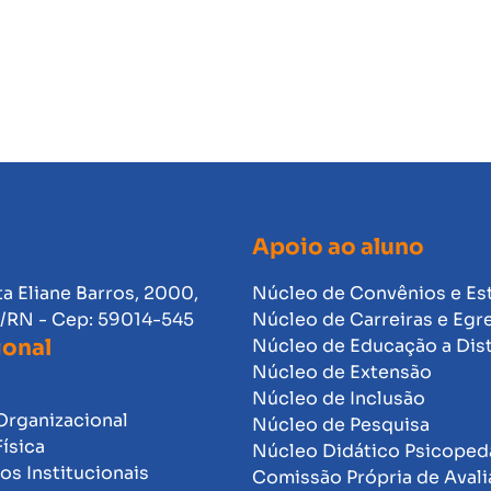
Apoio ao aluno
ta Eliane Barros, 2000,
Núcleo de Convênios e Es
l/RN - Cep: 59014-545
Núcleo de Carreiras e Egr
ional
Núcleo de Educação a Dis
Núcleo de Extensão
Núcleo de Inclusão
Organizacional
Núcleo de Pesquisa
Física
Núcleo Didático Psicope
s Institucionais
Comissão Própria de Avali