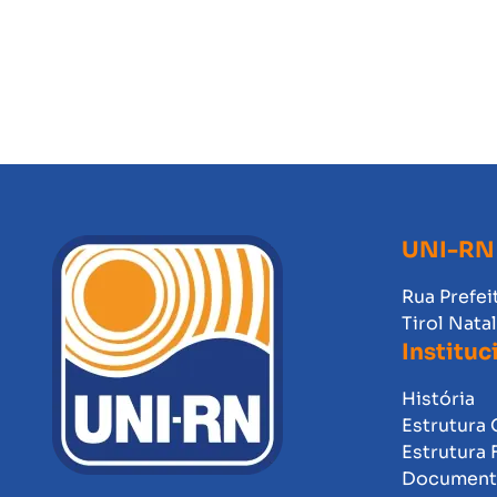
UNI-RN
Rua Prefei
Tirol Nata
Instituc
História
Estrutura 
Estrutura 
Documento