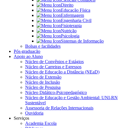
Direito
Educação Física
Enfermagem
Engenharia Civil
Fisioterapia
Nutrição
Psicologia
Sistemas de Informação
Bolsas e facilidades
Pós-graduação
Apoio ao Aluno
Núcleo de Convênios e Estágios
Núcleo de Carreiras e Egressos
Núcleo de Educação a Distância (NEaD)
Núcleo de Extensão
Núcleo de Inclusão
Núcleo de Pesquisa
Núcleo Didático-Psicopedagógico
Núcleo de Educação e Gestão Ambiental: UNI-RN
Sustentável
Assessoria de Relações Internacionais
Ouvidoria
Serviços
Academia Escola