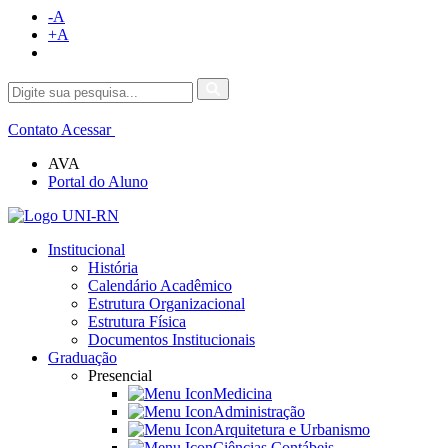
-A
+A
Contato
Acessar
AVA
Portal do Aluno
Institucional
História
Calendário Acadêmico
Estrutura Organizacional
Estrutura Física
Documentos Institucionais
Graduação
Presencial
Medicina
Administração
Arquitetura e Urbanismo
Ciências Contábeis