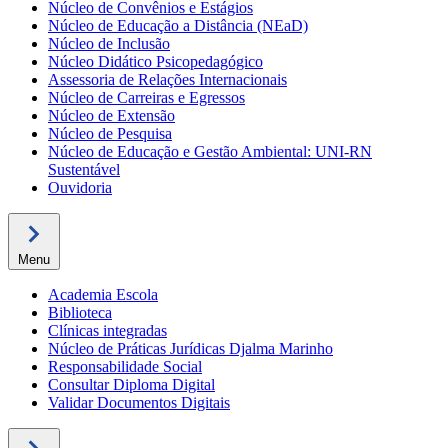
Núcleo de Convênios e Estágios
Núcleo de Educação a Distância (NEaD)
Núcleo de Inclusão
Núcleo Didático Psicopedagógico
Assessoria de Relações Internacionais
Núcleo de Carreiras e Egressos
Núcleo de Extensão
Núcleo de Pesquisa
Núcleo de Educação e Gestão Ambiental: UNI-RN
Sustentável
Ouvidoria
Menu
Academia Escola
Biblioteca
Clínicas integradas
Núcleo de Práticas Jurídicas Djalma Marinho
Responsabilidade Social
Consultar Diploma Digital
Validar Documentos Digitais