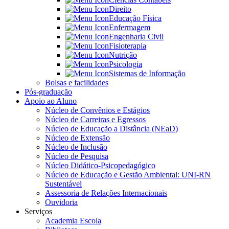
Direito
Educação Física
Enfermagem
Engenharia Civil
Fisioterapia
Nutrição
Psicologia
Sistemas de Informação
Bolsas e facilidades
Pós-graduação
Apoio ao Aluno
Núcleo de Convênios e Estágios
Núcleo de Carreiras e Egressos
Núcleo de Educação a Distância (NEaD)
Núcleo de Extensão
Núcleo de Inclusão
Núcleo de Pesquisa
Núcleo Didático-Psicopedagógico
Núcleo de Educação e Gestão Ambiental: UNI-RN
Sustentável
Assessoria de Relações Internacionais
Ouvidoria
Serviços
Academia Escola