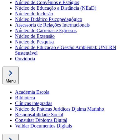
Núcleo de Convênios e Estágios
Núcleo de Educação a Distância (NEaD)
Núcleo de Inclusão
Núcleo Didático Psicopedagógico
Assessoria de Relações Internacionais
Núcleo de Carreiras e Egressos
Núcleo de Extensão
Núcleo de Pesquisa
Núcleo de Educação e Gestão Ambiental: UNI-RN
Sustentável
Ouvidoria
Menu
Academia Escola
Biblioteca
Clínicas integradas
Núcleo de Práticas Jurídicas Djalma Marinho
Responsabilidade Social
Consultar Diploma Digital
Validar Documentos Digitais