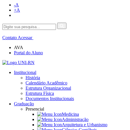
-A
+A
Contato
Acessar
AVA
Portal do Aluno
Institucional
História
Calendário Acadêmico
Estrutura Organizacional
Estrutura Física
Documentos Institucionais
Graduação
Presencial
Medicina
Administração
Arquitetura e Urbanismo
Ciências Contábeis