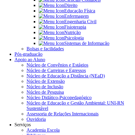
Direito
Educação Física
Enfermagem
Engenharia Civil
Fisioterapia
Nutrição
Psicologia
Sistemas de Informação
Bolsas e facilidades
Pós-graduação
Apoio ao Aluno
Núcleo de Convênios e Estágios
Núcleo de Carreiras e Egressos
Núcleo de Educação a Distância (NEaD)
Núcleo de Extensão
Núcleo de Inclusão
Núcleo de Pesquisa
Núcleo Didático-Psicopedagógico
Núcleo de Educação e Gestão Ambiental: UNI-RN
Sustentável
Assessoria de Relações Internacionais
Ouvidoria
Serviços
Academia Escola