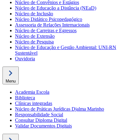
Núcleo de Convênios e Estágios
Núcleo de Educação a Distância (NEaD)
Núcleo de Inclusão
Núcleo Didático Psicopedagógico
Assessoria de Relações Internacionais
Núcleo de Carreiras e Egressos
Núcleo de Extensão
Núcleo de Pesquisa
Núcleo de Educação e Gestão Ambiental: UNI-RN
Sustentável
Ouvidoria
Menu
Academia Escola
Biblioteca
Clínicas integradas
Núcleo de Práticas Jurídicas Djalma Marinho
Responsabilidade Social
Consultar Diploma Digital
Validar Documentos Digitais