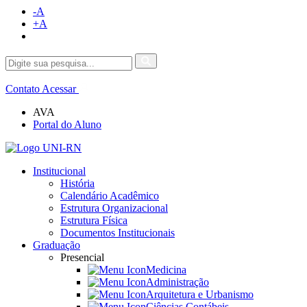
-A
+A
Contato
Acessar
AVA
Portal do Aluno
Institucional
História
Calendário Acadêmico
Estrutura Organizacional
Estrutura Física
Documentos Institucionais
Graduação
Presencial
Medicina
Administração
Arquitetura e Urbanismo
Ciências Contábeis