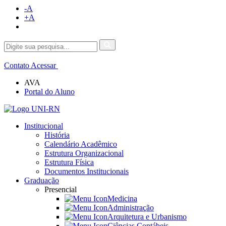
-A
+A
Contato
Acessar
AVA
Portal do Aluno
Institucional
História
Calendário Acadêmico
Estrutura Organizacional
Estrutura Física
Documentos Institucionais
Graduação
Presencial
Medicina
Administração
Arquitetura e Urbanismo
Ciências Contábeis