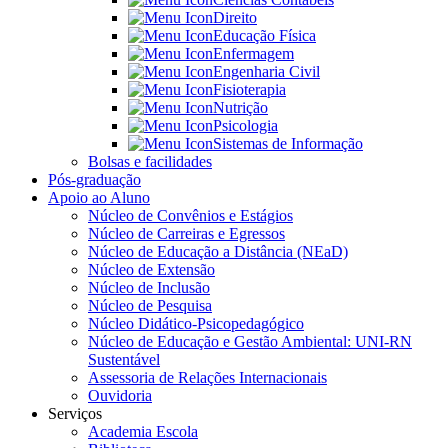
Direito
Educação Física
Enfermagem
Engenharia Civil
Fisioterapia
Nutrição
Psicologia
Sistemas de Informação
Bolsas e facilidades
Pós-graduação
Apoio ao Aluno
Núcleo de Convênios e Estágios
Núcleo de Carreiras e Egressos
Núcleo de Educação a Distância (NEaD)
Núcleo de Extensão
Núcleo de Inclusão
Núcleo de Pesquisa
Núcleo Didático-Psicopedagógico
Núcleo de Educação e Gestão Ambiental: UNI-RN
Sustentável
Assessoria de Relações Internacionais
Ouvidoria
Serviços
Academia Escola