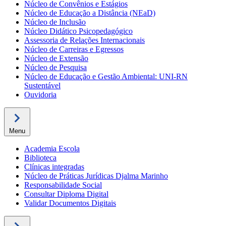
Núcleo de Convênios e Estágios
Núcleo de Educação a Distância (NEaD)
Núcleo de Inclusão
Núcleo Didático Psicopedagógico
Assessoria de Relações Internacionais
Núcleo de Carreiras e Egressos
Núcleo de Extensão
Núcleo de Pesquisa
Núcleo de Educação e Gestão Ambiental: UNI-RN
Sustentável
Ouvidoria
Menu
Academia Escola
Biblioteca
Clínicas integradas
Núcleo de Práticas Jurídicas Djalma Marinho
Responsabilidade Social
Consultar Diploma Digital
Validar Documentos Digitais