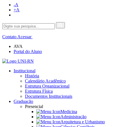
-A
+A
Contato
Acessar
AVA
Portal do Aluno
Institucional
História
Calendário Acadêmico
Estrutura Organizacional
Estrutura Física
Documentos Institucionais
Graduação
Presencial
Medicina
Administração
Arquitetura e Urbanismo
Ciências Contábeis