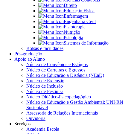
Direito
Educação Física
Enfermagem
Engenharia Civil
Fisioterapia
Nutrição
Psicologia
Sistemas de Informação
Bolsas e facilidades
Pós-graduação
Apoio ao Aluno
Núcleo de Convênios e Estágios
Núcleo de Carreiras e Egressos
Núcleo de Educação a Distância (NEaD)
Núcleo de Extensão
Núcleo de Inclusão
Núcleo de Pesquisa
Núcleo Didático-Psicopedagógico
Núcleo de Educação e Gestão Ambiental: UNI-RN
Sustentável
Assessoria de Relações Internacionais
Ouvidoria
Serviços
Academia Escola