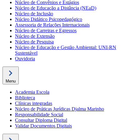
Núcleo de Convênios e Estágios
Núcleo de Educação a Distância (NEaD)
Núcleo de Inclusão
Núcleo Didático Psicopedagógico
Assessoria de Relações Internacionais
Núcleo de Carreiras e Egressos
Núcleo de Extensão
Núcleo de Pesquisa
Núcleo de Educação e Gestão Ambiental: UNI-RN
Sustentável
Ouvidoria
Menu
Academia Escola
Biblioteca
Clínicas integradas
Núcleo de Práticas Jurídicas Djalma Marinho
Responsabilidade Social
Consultar Diploma Digital
Validar Documentos Digitais