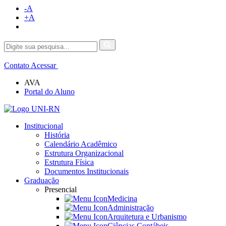
-A
+A
Contato
Acessar
AVA
Portal do Aluno
Institucional
História
Calendário Acadêmico
Estrutura Organizacional
Estrutura Física
Documentos Institucionais
Graduação
Presencial
Medicina
Administração
Arquitetura e Urbanismo
Ciências Contábeis