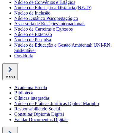
Núcleo de Convênios e Estágios
Núcleo de Educação a Distância (NEaD)
Núcleo de Inclusão
Núcleo Didático Psicopedagógico
Assessoria de Relações Internacionais
Núcleo de Carreiras e Egressos
Núcleo de Extensão
Núcleo de Pesquisa
Núcleo de Educação e Gestão Ambiental: UNI-RN
Sustentável
Ouvidoria
Menu
Academia Escola
Biblioteca
Clínicas integradas
Núcleo de Práticas Jurídicas Djalma Marinho
Responsabilidade Social
Consultar Diploma Digital
Validar Documentos Digitais