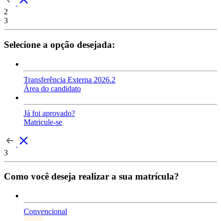
2
3
Selecione a opção desejada:
Transferência Externa 2026.2
Área do candidato
Já foi aprovado?
Matricule-se
3
Como você deseja realizar a sua matrícula?
Convencional