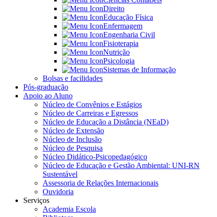
Direito
Educação Física
Enfermagem
Engenharia Civil
Fisioterapia
Nutrição
Psicologia
Sistemas de Informação
Bolsas e facilidades
Pós-graduação
Apoio ao Aluno
Núcleo de Convênios e Estágios
Núcleo de Carreiras e Egressos
Núcleo de Educação a Distância (NEaD)
Núcleo de Extensão
Núcleo de Inclusão
Núcleo de Pesquisa
Núcleo Didático-Psicopedagógico
Núcleo de Educação e Gestão Ambiental: UNI-RN
Sustentável
Assessoria de Relações Internacionais
Ouvidoria
Serviços
Academia Escola