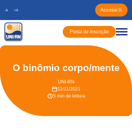
Acessar
-A
+A
Portal de Inscrição
O binômio corpo/mente
UNI-RN
11/11/2021
5 min de leitura