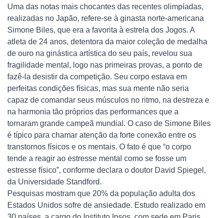
Uma das notas mais chocantes das recentes olimpíadas,
realizadas no Japão, refere-se à ginasta norte-americana
Simone Biles, que era a favorita à estrela dos Jogos. A
atleta de 24 anos, detentora da maior coleção de medalha
de ouro na ginástica artística do seu país, revelou sua
fragilidade mental, logo nas primeiras provas, a ponto de
fazê-la desistir da competição. Seu corpo estava em
perfeitas condições físicas, mas sua mente não seria
capaz de comandar seus músculos no ritmo, na destreza e
na harmonia tão próprios das performances que a
tornaram grande campeã mundial. O caso de Simone Biles
é típico para chamar atenção da forte conexão entre os
transtornos físicos e os mentais. O fato é que “o corpo
tende a reagir ao estresse mental como se fosse um
estresse físico”, conforme declara o doutor David Spiegel,
da Universidade Standford.
Pesquisas mostram que 20% da população adulta dos
Estados Unidos sofre de ansiedade. Estudo realizado em
30 países, a cargo do Instituto Ipsos, com sede em Paris,