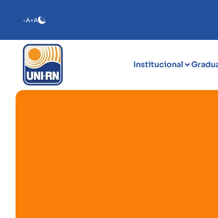
-A
+A
Institucional
Gradu