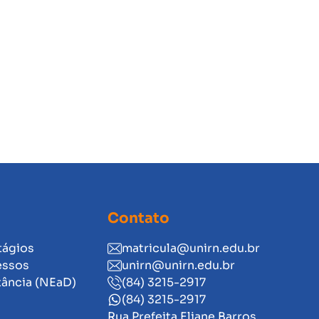
Contato
tágios
matricula@unirn.edu.br
essos
unirn@unirn.edu.br
tância (NEaD)
(84) 3215-2917
(84) 3215-2917
Rua Prefeita Eliane Barros,