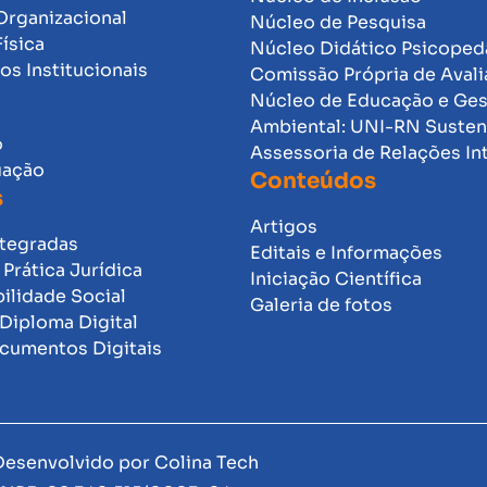
Organizacional
Núcleo de Pesquisa
Física
Núcleo Didático Psicope
s Institucionais
Comissão Própria de Avali
Núcleo de Educação e Ge
Ambiental: UNI-RN Susten
o
Assessoria de Relações In
uação
Conteúdos
s
Artigos
ntegradas
Editais e Informações
Prática Jurídica
Iniciação Científica
ilidade Social
Galeria de fotos
Diploma Digital
ocumentos Digitais
 Desenvolvido por
Colina Tech