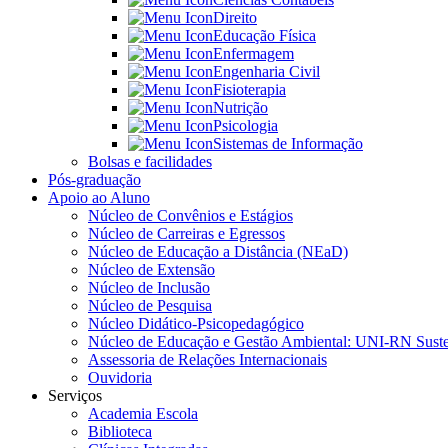
Direito
Educação Física
Enfermagem
Engenharia Civil
Fisioterapia
Nutrição
Psicologia
Sistemas de Informação
Bolsas e facilidades
Pós-graduação
Apoio ao Aluno
Núcleo de Convênios e Estágios
Núcleo de Carreiras e Egressos
Núcleo de Educação a Distância (NEaD)
Núcleo de Extensão
Núcleo de Inclusão
Núcleo de Pesquisa
Núcleo Didático-Psicopedagógico
Núcleo de Educação e Gestão Ambiental: UNI-RN Suste
Assessoria de Relações Internacionais
Ouvidoria
Serviços
Academia Escola
Biblioteca