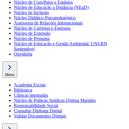
Núcleo de Convênios e Estágios
Núcleo de Educação a Distância (NEaD)
Núcleo de Inclusão
Núcleo Didático Psicopedagógico
Assessoria de Relações Internacionais
Núcleo de Carreiras e Egressos
Núcleo de Extensão
Núcleo de Pesquisa
Núcleo de Educação e Gestão Ambiental: UNI-RN
Sustentável
Ouvidoria
Menu
Academia Escola
Biblioteca
Clínicas integradas
Núcleo de Práticas Jurídicas Djalma Marinho
Responsabilidade Social
Consultar Diploma Digital
Validar Documentos Digitais