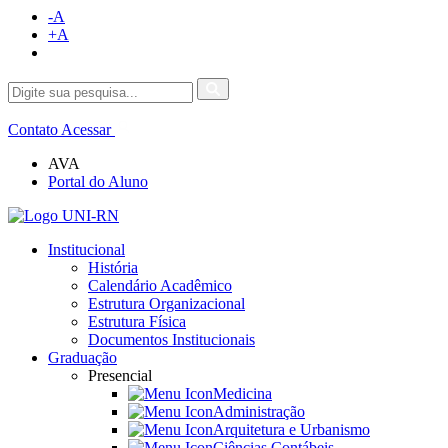
-A
+A
Contato
Acessar
AVA
Portal do Aluno
Institucional
História
Calendário Acadêmico
Estrutura Organizacional
Estrutura Física
Documentos Institucionais
Graduação
Presencial
Medicina
Administração
Arquitetura e Urbanismo
Ciências Contábeis