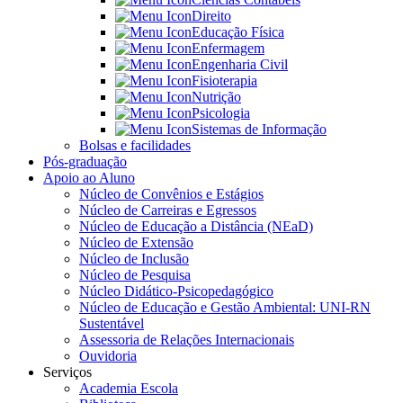
Direito
Educação Física
Enfermagem
Engenharia Civil
Fisioterapia
Nutrição
Psicologia
Sistemas de Informação
Bolsas e facilidades
Pós-graduação
Apoio ao Aluno
Núcleo de Convênios e Estágios
Núcleo de Carreiras e Egressos
Núcleo de Educação a Distância (NEaD)
Núcleo de Extensão
Núcleo de Inclusão
Núcleo de Pesquisa
Núcleo Didático-Psicopedagógico
Núcleo de Educação e Gestão Ambiental: UNI-RN
Sustentável
Assessoria de Relações Internacionais
Ouvidoria
Serviços
Academia Escola