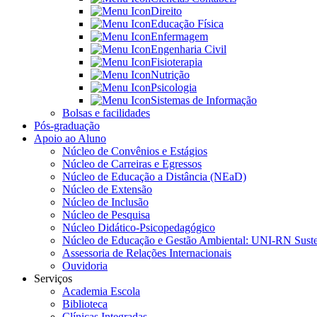
Direito
Educação Física
Enfermagem
Engenharia Civil
Fisioterapia
Nutrição
Psicologia
Sistemas de Informação
Bolsas e facilidades
Pós-graduação
Apoio ao Aluno
Núcleo de Convênios e Estágios
Núcleo de Carreiras e Egressos
Núcleo de Educação a Distância (NEaD)
Núcleo de Extensão
Núcleo de Inclusão
Núcleo de Pesquisa
Núcleo Didático-Psicopedagógico
Núcleo de Educação e Gestão Ambiental: UNI-RN Suste
Assessoria de Relações Internacionais
Ouvidoria
Serviços
Academia Escola
Biblioteca
Clínicas Integradas