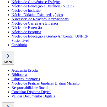
Núcleo de Convênios e Estágios
Núcleo de Educação a Distância (NEaD)
Núcleo de Inclusão
Núcleo Didático Psicopedagógico
Assessoria de Relações Internacionais
Núcleo de Carreiras e Egressos
Núcleo de Extensão
Núcleo de Pesquisa
Núcleo de Educação e Gestão Ambiental: UNI-RN
Sustentável
Ouvidoria
Menu
Academia Escola
Biblioteca
Clínicas integradas
Núcleo de Práticas Jurídicas Djalma Marinho
Responsabilidade Social
Consultar Diploma Digital
Validar Documentos Digitais