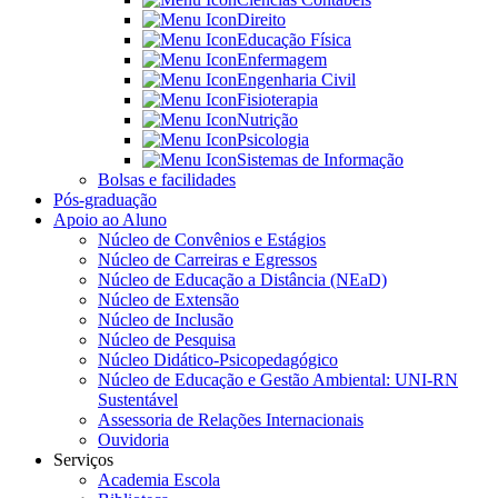
Direito
Educação Física
Enfermagem
Engenharia Civil
Fisioterapia
Nutrição
Psicologia
Sistemas de Informação
Bolsas e facilidades
Pós-graduação
Apoio ao Aluno
Núcleo de Convênios e Estágios
Núcleo de Carreiras e Egressos
Núcleo de Educação a Distância (NEaD)
Núcleo de Extensão
Núcleo de Inclusão
Núcleo de Pesquisa
Núcleo Didático-Psicopedagógico
Núcleo de Educação e Gestão Ambiental: UNI-RN
Sustentável
Assessoria de Relações Internacionais
Ouvidoria
Serviços
Academia Escola