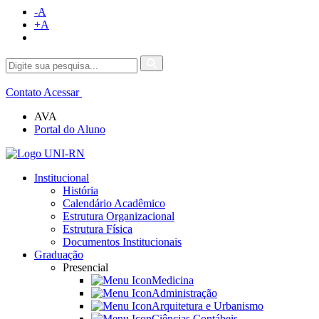
-A
+A
Contato
Acessar
AVA
Portal do Aluno
Institucional
História
Calendário Acadêmico
Estrutura Organizacional
Estrutura Física
Documentos Institucionais
Graduação
Presencial
Medicina
Administração
Arquitetura e Urbanismo
Ciências Contábeis