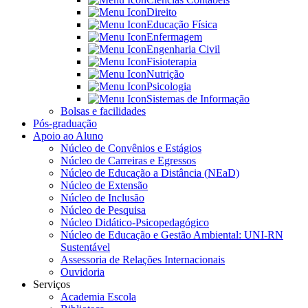
Direito
Educação Física
Enfermagem
Engenharia Civil
Fisioterapia
Nutrição
Psicologia
Sistemas de Informação
Bolsas e facilidades
Pós-graduação
Apoio ao Aluno
Núcleo de Convênios e Estágios
Núcleo de Carreiras e Egressos
Núcleo de Educação a Distância (NEaD)
Núcleo de Extensão
Núcleo de Inclusão
Núcleo de Pesquisa
Núcleo Didático-Psicopedagógico
Núcleo de Educação e Gestão Ambiental: UNI-RN
Sustentável
Assessoria de Relações Internacionais
Ouvidoria
Serviços
Academia Escola