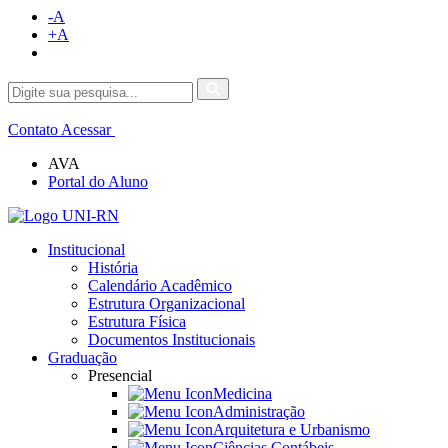
-A
+A
Contato
Acessar
AVA
Portal do Aluno
Institucional
História
Calendário Acadêmico
Estrutura Organizacional
Estrutura Física
Documentos Institucionais
Graduação
Presencial
Medicina
Administração
Arquitetura e Urbanismo
Ciências Contábeis