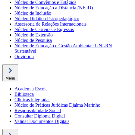
Núcleo de Convênios e Estágios
Núcleo de Educação a Distância (NEaD)
Núcleo de Inclusão
Núcleo Didático Psicopedagógico
Assessoria de Relações Internacionais
Núcleo de Carreiras e Egressos
Núcleo de Extensão
Núcleo de Pesquisa
Núcleo de Educação e Gestão Ambiental: UNI-RN
Sustentável
Ouvidoria
Menu
Academia Escola
Biblioteca
Clínicas integradas
Núcleo de Práticas Jurídicas Djalma Marinho
Responsabilidade Social
Consultar Diploma Digital
Validar Documentos Digitais