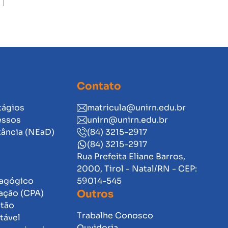
Contato
tágios
matricula@unirn.edu.br
essos
unirn@unirn.edu.br
tância (NEaD)
(84) 3215-2917
(84) 3215-2917
Rua Prefeita Eliane Barros,
2000, Tirol - Natal/RN - CEP:
dagógico
59014-545
ação (CPA)
Outros
stão
Trabalhe Conosco
tável
Ouvidoria