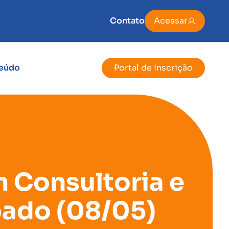
Contato
Acessar
eúdo
Portal de Inscrição
 Consultoria e
bado (08/05)