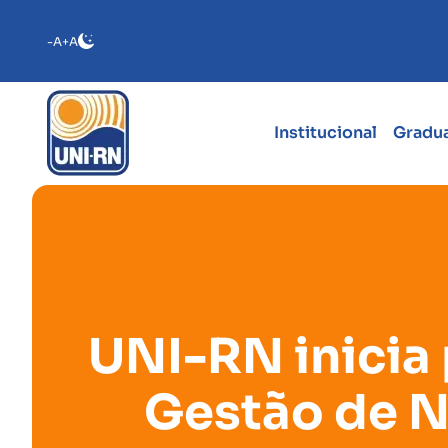
-A
+A
Institucional
Gradu
UNI-RN inicia
Gestão de N