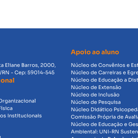
Apoio ao aluno
ta Eliane Barros, 2000,
Núcleo de Convênios e Es
l/RN - Cep: 59014-545
Núcleo de Carreiras e Egr
ional
Núcleo de Educação a Dis
Núcleo de Extensão
Núcleo de Inclusão
Organizacional
Núcleo de Pesquisa
Física
Núcleo Didático Psicope
s Institucionais
Comissão Própria de Avali
Núcleo de Educação e Ge
Ambiental: UNI-RN Susten
o