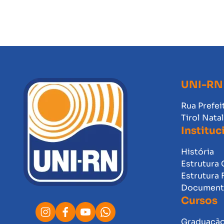
UNI-RN
Rua Prefei
Tirol Nata
Instituc
História
Estrutura 
Estrutura 
Documento
Cursos
Graduaçã