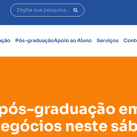
ação
Pós-graduação
Apoio ao Aluno
Serviços
Cont
 pós-graduação em
egócios neste sá