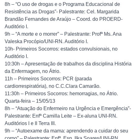
8h – “O uso de drogas e o Programa Educacional de
Resistência as Drogas”- Palestrante: Cel. Margarida
Brandão Fernandes de Araújo – Coord. do PROERD-
Auditório I.
9h – “A morte e o morrer” – Palestrante: Profª Ms. Ana
Valeska Procópio/UNI-RN. Auditório I.
10h- Primeiros Socorros: estados convulsionais, no
Auditório I.
10:30h – Apresentação de trabalhos da disciplina História
da Enfermagem, no Átrio.
11h – Primeiros Socorros: PCR (parada
cardiorrespiratória), no C.C.Clara Camarão.
11:30h – Primeiros Socorros: hemorragias, no Átrio.
Quarta-feira – 15/05/13
8h – “Atuação do Enfermeiro na Urgência e Emergência”-
Palestrante: Enfª Camilla Leite – Ex-aluna UNI-RN.
Auditórios I e II Terra III.
9h – “Autoexame da mama: aprendendo a cuidar do seu
corpo” – Palestrante: Enfª. Esp. Ilka Soares/UNI-RN.